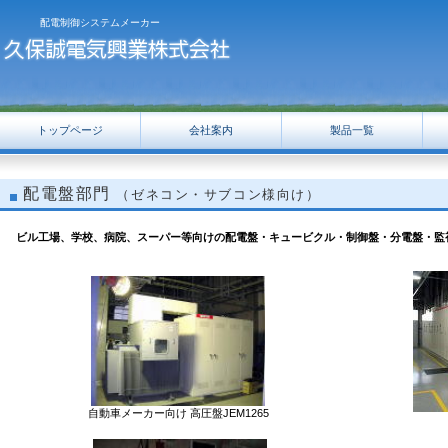
配電制御システムメーカー
トップページ
会社案内
製品一覧
配電盤部門
（ゼネコン・サブコン様向け）
ビル工場、学校、病院、スーパー等向けの配電盤・キュービクル・制御盤・分電盤・監
自動車メーカー向け 高圧盤JEM1265