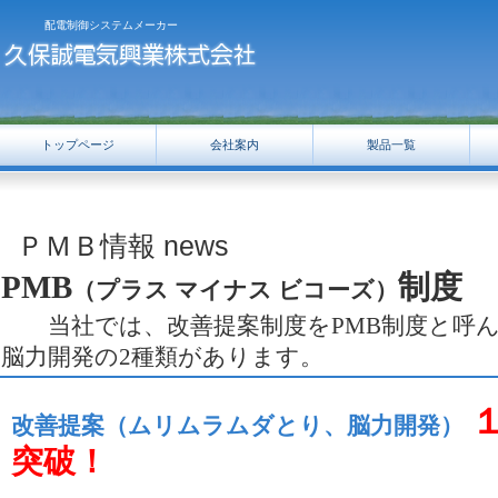
配電制御システムメーカー
トップページ
会社案内
製品一覧
ＰＭＢ情報 news
PMB
制度
（プラス マイナス ビコーズ）
当社では、改善提案制度を
PMB
制度と呼
脳力開発の
2
種類があります。
改善提案（ムリムラムダとり、脳力開発）
突破！