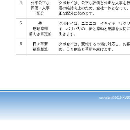
4
公平公正な
クボセイは、公平な評価と公正な人事を
評価・人事
活の維持向上のため、全社一体となって
配分
正な配分に努めます。
5
夢
クボセイは、ニコニコ イキイキ ワク
感動感謝
キ バリバリの、夢と感動と感謝を大切
前向き肯定的
生きます。
6
日々革新
クボセイは、変転する市場に対応し、お
顧客創造
め、日々創造と革新を続けます。
copyright©2019 KUBO