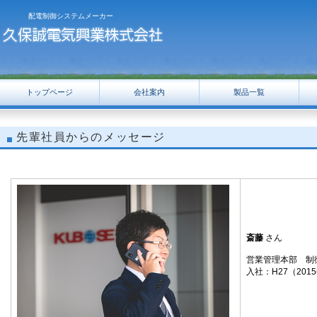
配電制御システムメーカー
トップページ
会社案内
製品一覧
先輩社員からのメッセージ
斎藤
さん
営業管理本部 制
入社：H27（201