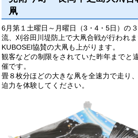
凧
6月第１土曜日～月曜日（3・4・5日）の
流、刈谷田川堤防上で大凧合戦が行われま
KUBOSEI協賛の大凧も上がります。
観客などの制限をされていた昨年までと
催です。
畳８枚分ほどの大きな凧を全速力で走り
迫力を体験してください。