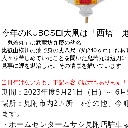
今年のKUBOSEI大凧は「西塔 
「鬼若丸」は武蔵坊弁慶の幼名。
比叡山横川の池で身の丈八尺（約240ｃｍ）もあ
人々を苦しめていたことを聞いた鬼若丸は短刀1
見事に鯉を退治した。その情景を描いています。
当日行けない方も、下記内容で展示もあります！
期間：2023年度5月21日（日）～ 6
場所：見附市内2ヵ所 ※その他、今
ます。
・ホームセンタームサシ見附店駐車